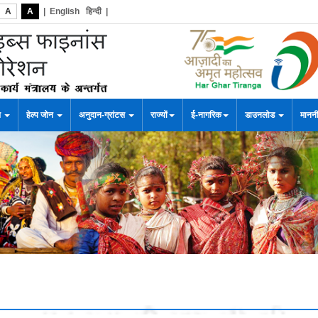
A
A
|
English
हिन्दी
|
स
हेल्प जोन
अनुदान-ग्रांटस
राज्यों
ई-नागरिक
डाउनलोड
माननी