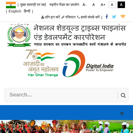
|
मुख्य सामग्री पर जाएं
स्क्रीन रीडर का उपयोग
A-
A
A+
A
A
|
English
हिन्दी
|
लॉग इन करें
रजिस्टर
हमसे संपर्क करें
|
Toggle
naviga