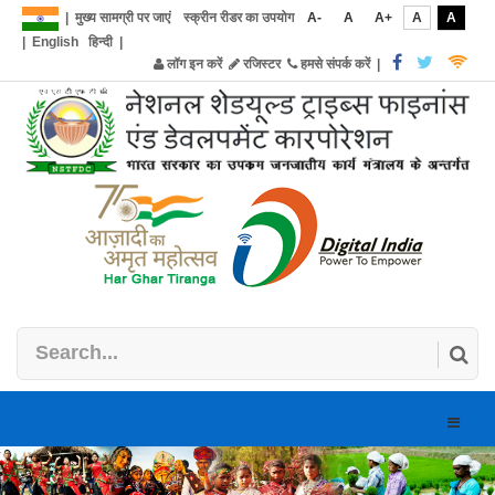
|
मुख्य सामग्री पर जाएं
स्क्रीन रीडर का उपयोग
A-
A
A+
A
A
|
English
हिन्दी
|
लॉग इन करें
रजिस्टर
हमसे संपर्क करें
|
Toggle
naviga