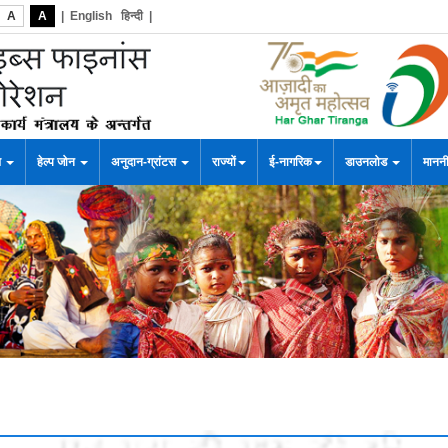
A
A
|
English
हिन्दी
|
स
हेल्प जोन
अनुदान-ग्रांटस
राज्यों
ई-नागरिक
डाउनलोड
माननी