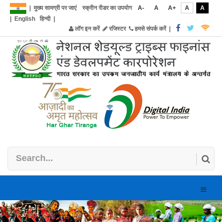
|
मुख्य सामग्री पर जाएं
स्क्रीन रीडर का उपयोग
A-
A
A+
A
A
|
English
हिन्दी
|
लॉग इन करें
रजिस्टर
हमसे संपर्क करें
|
Toggle
naviga