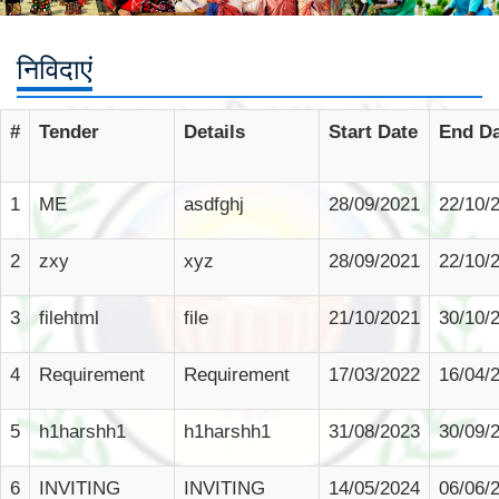
निविदाएं
#
Tender
Details
Start Date
End Da
1
ME
asdfghj
28/09/2021
22/10/
2
zxy
xyz
28/09/2021
22/10/
3
filehtml
file
21/10/2021
30/10/
4
Requirement
Requirement
17/03/2022
16/04/
5
h1harshh1
h1harshh1
31/08/2023
30/09/
6
INVITING
INVITING
14/05/2024
06/06/