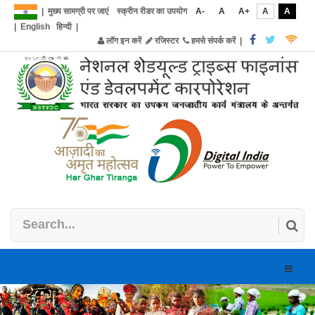
|
मुख्य सामग्री पर जाएं
स्क्रीन रीडर का उपयोग
A-
A
A+
A
A
|
English
हिन्दी
|
लॉग इन करें
रजिस्टर
हमसे संपर्क करें
|
Toggle
naviga