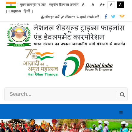
|
मुख्य सामग्री पर जाएं
स्क्रीन रीडर का उपयोग
A-
A
A+
A
A
|
English
हिन्दी
|
लॉग इन करें
रजिस्टर
हमसे संपर्क करें
|
Toggle
naviga