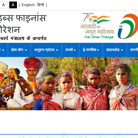
A
A
|
English
हिन्दी
|
स
हेल्प जोन
अनुदान-ग्रांटस
राज्यों
ई-नागरिक
डाउनलोड
माननी