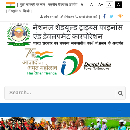
|
मुख्य सामग्री पर जाएं
स्क्रीन रीडर का उपयोग
A-
A
A+
A
A
|
English
हिन्दी
|
लॉग इन करें
रजिस्टर
हमसे संपर्क करें
|
Toggle
naviga