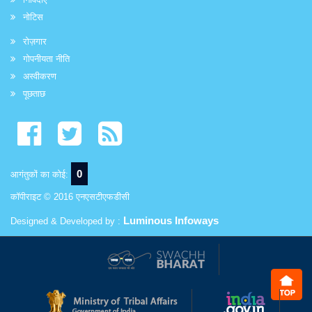
नोटिस
रोज़गार
गोपनीयता नीति
अस्वीकरण
पूछताछ
0
आगंतुकों का कोई:
कॉपीराइट © 2016 एनएसटीएफडीसी
Luminous Infoways
Designed & Developed by :