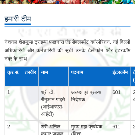
हमारी टीम
नेशनल शेडयूल्‍ड ट्राइब्‍स फाइनांस एंड डेवलपमेंट कॉरपोरेशन, नई दिल्‍ली
अधिकारियों और कर्मचारियों की सूची उनके टेलीफोन और इंटरकॉम
नंबर के साथ
क्र.सं.
तस्‍वीर
नाम
पदनाम
इंटरकॉम
ट
(
1
श्री टी.
अध्यक्ष एवं प्रबन्ध
601
रौमुआन पाइते
निदेशक
(आईआरएस-
आईटी)
2
श्री अनिल
मुख्‍य महा प्रबंधक
611
कुमार जुयाल
(वित्त)