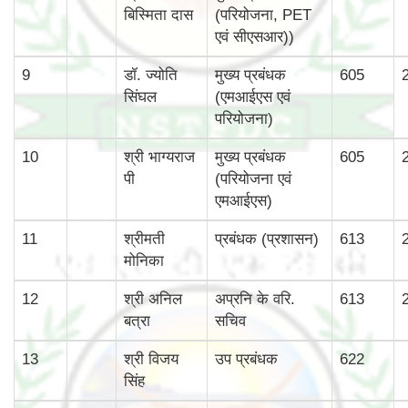
बिस्‍मिता दास
(परियोजना, PET
एवं सीएसआर))
9
डॉ. ज्योति
मुख्‍य प्रबंधक
605
सिंघल
(एमआईएस एवं
परियोजना)
10
श्री भाग्‍यराज
मुख्‍य प्रबंधक
605
पी
(परियोजना एवं
एमआईएस)
11
श्रीमती
प्रबंधक (प्रशासन)
613
मोनिका
12
श्री अनिल
अप्रनि के वरि.
613
बत्रा
सचिव
13
श्री विजय
उप प्रबंधक
622
सिंह