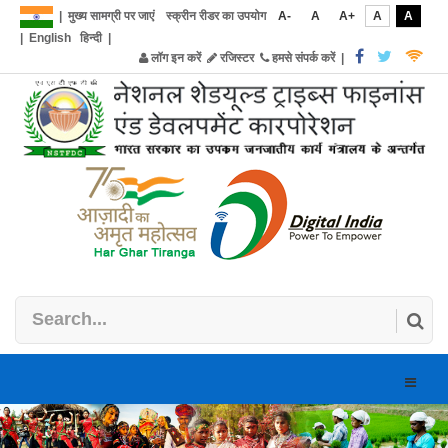
|
मुख्य सामग्री पर जाएं
स्क्रीन रीडर का उपयोग
A-
A
A+
A
A
|
English
हिन्दी
|
लॉग इन करें
रजिस्टर
हमसे संपर्क करें
|
Toggle
naviga