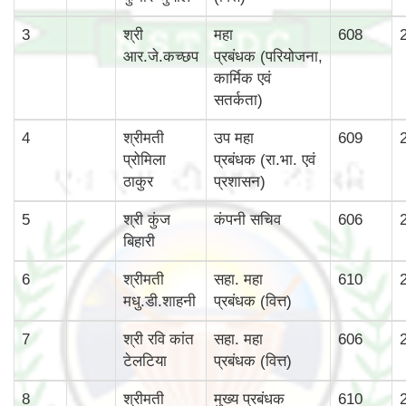
3
श्री
महा
608
आर.जे.कच्छप
प्रबंधक (परियोजना,
कार्मिक एवं
सतर्कता)
4
श्रीमती
उप महा
609
प्रोमिला
प्रबंधक (रा.भा. एवं
ठाकुर
प्रशासन)
5
श्री कुंज
कंपनी सचिव
606
बिहारी
6
श्रीमती
सहा. महा
610
मधु.डी.शाहनी
प्रबंधक (वित्त)
7
श्री रवि कांत
सहा. महा
606
टेलटिया
प्रबंधक (वित्त)
8
श्रीमती
मुख्‍य प्रबंधक
610