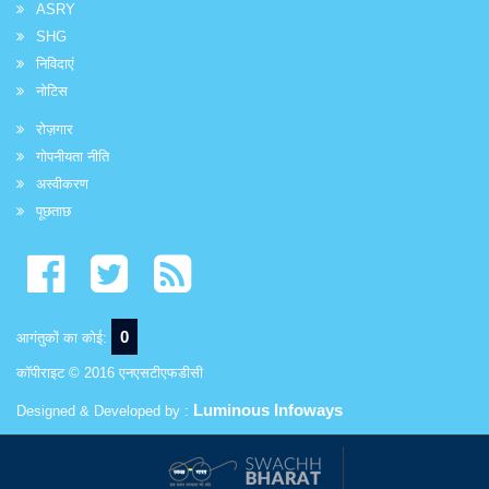
ASRY
SHG
निविदाएं
नोटिस
रोज़गार
गोपनीयता नीति
अस्वीकरण
पूछताछ
0
आगंतुकों का कोई:
कॉपीराइट © 2016 एनएसटीएफडीसी
Luminous Infoways
Designed & Developed by :