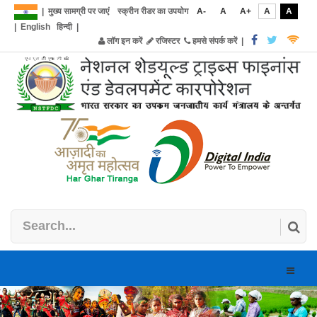
|
मुख्य सामग्री पर जाएं
स्क्रीन रीडर का उपयोग
A-
A
A+
A
A
|
English
हिन्दी
|
लॉग इन करें
रजिस्टर
हमसे संपर्क करें
|
Toggle
naviga