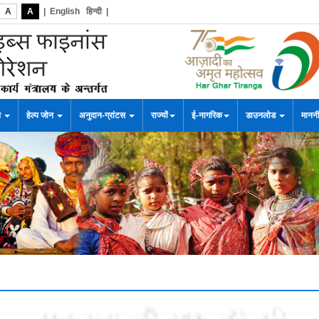
A
A
|
English
हिन्दी
|
स
हेल्प जोन
अनुदान-ग्रांटस
राज्यों
ई-नागरिक
डाउनलोड
माननी