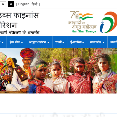
A
A
|
English
हिन्दी
|
स
हेल्प जोन
अनुदान-ग्रांटस
राज्यों
ई-नागरिक
डाउनलोड
माननी