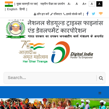
|
मुख्य सामग्री पर जाएं
स्क्रीन रीडर का उपयोग
A-
A
A+
A
A
|
English
हिन्दी
|
लॉग इन करें
रजिस्टर
हमसे संपर्क करें
|
Toggle
naviga