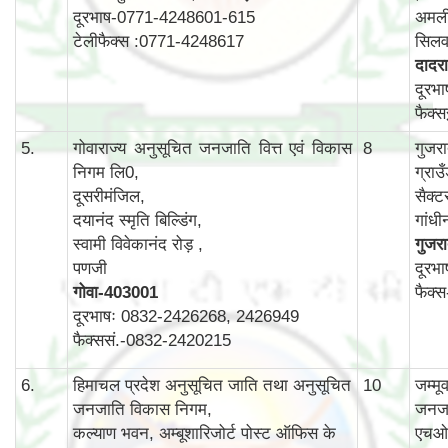
दूरभाष-0771-4248601-615
अमली
टेलीफैक्स :0771-4248617
सिलव
दादरा
दूरभ
फैक्
5.
गोवाराज्य अनुसूचित जनजाति वित्त एवं विकास
8
गुजर
निगम लि0,
ग्राउ
दूसरीमंजिल,
सैक्ट
दयानंद स्मृति बिल्डिंग,
गांध
स्वामी विवेकानंद रोड़ ,
गुजर
पणजी
दूरभ
गोवा
-403001
फैक्
दूरभाषः 0832-2426268, 2426949
फैक्ससं.-0832-2420215
6.
हिमाचल प्रदेश अनुसूचित जाति तथा अनुसूचित
10
जम्म
जनजाति विकास निगम,
जनजा
कल्याण भवन, अम्बूशारिजोर्ट पोस्ट ऑफिस के
एचओ 