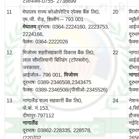
टेलीफैक्स-0755- 2738699
11
मेघालय राज्य कोओपरेटिव एपेक्स बैंक लि0,
20
मिजोर
एम.जी. रोड़, शिलोंग-– 793 001
न्यूक
मेघालय
दूरभाषः 0364-2224160, 2223753,
आईज
2224166,
दूरभ
फैक्सः 0364-2222026
फैक्
12
मिजोरम शहरीसहकारी विकास बैंक लि0,
22
नागा
लाल सौमलियानी बिल्डिंग (टॉपफ्लोर),
आईडी
जरकावत,
दीमा
आईजोल– 796 001,
मिजोरम
नागाल
दूरभाषः 0389-2346508,2343475
दूरभ
फैक्सः 0389-2346508/(पीसीओ-2345526)
फैक्
13
नागालैंड राज्य सहकारी बैंक लि0,
24
नेशन
पो.बां. नं.153,
4,सिर
दीमापुर-797112
हौजख
नागालैंड
नईदि
दूरभाषः 03862-228335, 228578,
दूरभ
/220702
265