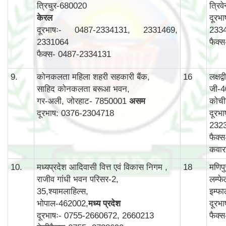
त्रिचुर-680020
त्रिव
केरल
दूरभ
दूरभाषः- 0487-2334131, 2331469,
233
2331064
फैक्
फैक्स- 0487-2334131
9.
कोनकलता महिला शहरी सहकारी बैंक,
16
लक्षद
साहिद कोनकलता बरूआ भवन,
जी-4
गर-अली, जोरहाट- 7850001
असम
कोची
दूरभाष: 0376-2304718
दूरभ
232
फैक्
कवार
10.
मध्यप्रदेश आदिवासी वित्त एवं विकास निगम ,
18
मणिप
राजीव गांधी भवन परिसर-2,
लम्फ
35,श्यामलाहिल्स,
इम्फ
भोपाल-462002,
मध्य प्रदेश
दूरभ
दूरभाषः- 0755-2660672, 2660213
फैक्