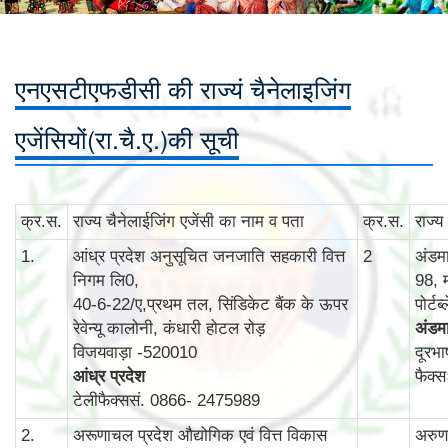
एनएसटीएफडीसी की राज्यं चैनेलाइजिंग
एजेंसियों(रा.चै.ए.)की सूची
क्र.स.
राज्‍य चैनेलाईजिंग एजेंसी का नाम व पता
क्र.स.
राज्‍
1.
आंध्र प्रदेश अनुसूचित जनजाति सहकारी वित्त
2
अंडम
निगम लि0,
98, 
40-6-22/ए,प्रथम तल, सिंडिकेट बैंक के ऊपर
पोर्ट
रेवेन्‍यू कालोनी, कंधारी होटल रोड़
अंडमा
विजयवाड़ा -520010
दूरभ
आंध्र प्रदेश
फैक्
टेलीफैक्ससं. 0866- 2475989
2.
अरूणाचल प्रदेश औद्योगिक एवं वित्त विकास
अरुणा