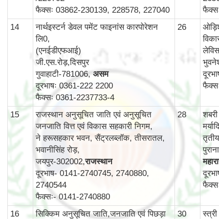
फैक्सः 03862-230139, 228578, 227040
फैक्
14
नार्थइस्टर्न डेवल पमेंट फाइनांस कारपोरेशन
26
ओड़ि
लि0,
विका
(एनईडीएफआई)
लेविस
जी.एस.रोड़,दिसपुर
भुवन
गुवाहाटी-781006,
असम
दूरभ
दूरभाषः 0361-222 2200
फैक्
फैक्सः 0361-2237733-4
15
राजस्थान अनुसूचित जाति एवं अनुसूचित
28
शबरी
जनजाति वित्त एवं विकास सहकारी निगम,
मर्य
ने हरूसहकार भवन, सैंट्रलब्लॉक, तीसरातल,
तृती
भवानीसिंह रोड़,
पुरा
जयपुर-302002,
राजस्थान
महाराष
दूरभाष- 0141-2740745, 2740880,
दूरभ
2740544
फैक्
फैक्सः- 0141-2740880
16
सिक्किम अनुसूचित जाति,जनजाति एवं पिछड़ा
30
स्‍त्