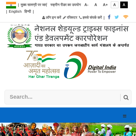
|
मुख्य सामग्री पर जाएं
स्क्रीन रीडर का उपयोग
A-
A
A+
A
A
|
English
हिन्दी
|
लॉग इन करें
रजिस्टर
हमसे संपर्क करें
|
Toggle
naviga