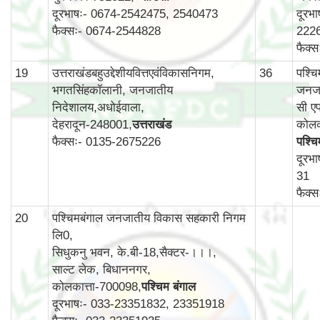
दूरभाषः- 0674-2542475, 2540473
दूरभ
फैक्सः- 0674-2544828
222
फैक्
19
उत्तराखंडबहुउद्देशीयवित्तएवंविकासनिगम,
36
पश्च
भगतसिंहकॉलानी, जनजातीय
जनजा
निदेशालय,अधोईवाला,
सी एफ
देहरादून-248001,
उत्तराखंड
कोलक
फैक्सः- 0135-2675226
पश्चि
दूरभ
31
फैक्
20
पश्चिमबंगाल जनजातीय विकास सहकारी निगम
लि0,
सिधुकनु भवन, के.बी-18,सैक्टर-।।।,
साल्ट लेक, बिधाननगर,
कोलकात्ता-700098,
पश्चिम बंगाल
दूरभाषः- 033-23351832, 23351918