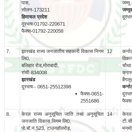
पास,
जम्म
सोलन-173211
जम्मू
हिमाचल प्रदेश
दूरभ
दूरभाषः01792-220671
फैक्स-01792-220058
7.
झारखंड राज्य जनजातीय सहकारी विकास निगम
12
कर्न
लि0,
विका
बलिहार रोड,मोराबादी,
चौथा 
रांची-834008
क्रास
झारखंड
बैंग
दूरभाषः- 0651-25512398
कर्न
फैक्स-0651-
दूरभ
2551686
फैक्
8.
केरल राज्य अनुसूचित जाति तथा अनुसूचित
14
केरल
जनजाति विकास निगम लि0,
टी.स
पो.बॉ.नं.523, टाउनहॉलरोड़,
मनमो