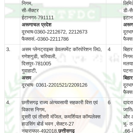
निगम,
लिमि
सी-सैक्टर
डी-सै
ईटानगर-791111
इटा
अरूणाचल प्रदेश
अरूण
दूरभाषः0360-2212672, 2212673
दूरभ
फैक्ससं.-0360-2211786
फैक्
3.
असम प्लेनट्राइब्स डेवलपमेंट कॉरपोरेशन लि0,
4
बिहा
गणेशगुडी, चरियाली,
निगम
दिसपुर-781005
मलयान
गुवाहाटी,
पटन
असम
बिहार
दूरभाषः 0361-2201521/2209126
दूरभ
फैक्
4.
छत्तीसगढ़ राज्य अंत्यवसायी सहकारी वित्त एवं
6
दादर
विकास निगम,
जाति
दूसरी एवं तीसरी मंजिल, कमर्शियल कॉम्‍पलेक्‍स
और अ
हाउसिंग बोर्ड भवन ,सेक्‍टर-27
भू- त
नयारायपुर-492018,
छत्तीसगढ़
,66-क