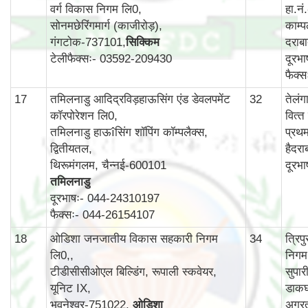
वर्ग विकास निगम लि0,
हा.न
सोनमछेरिंगमार्ग (काजीरोड़),
काम्‍प
गंगटोक-737101,
सिक्किम
दराब
टेलीफैक्सः- 03592-209430
दूरभ
फैक्
17
तमिलनाडु आदिद्रविड़हाऊसिंग एंड डेवलपमेंट
32
तेलं
कॉरपोरेशन लि0,
वित्‍
तमिलनाडु हाऊîसिंग शॉपिंग कॉम्पलैक्स,
प्रथ
द्वितीयतल,
हैदर
थिरूमंगलम, चैन्नई-600101
दूरभ
तमिलनाडु
दूरभाषः- 044-24310197
फैक्सः- 044-26154107
18
ओडिशा जनजातीय विकास सहकारी निगम
34
त्रि
लि0,,
निगम
टीडीसीसीओएल बिल्डिंग, रूपाली स्कवेयर,
सुपार
यूनिट IX,
डाकघ
भुवनेश्वर-751022,
ओडिशा
अगर