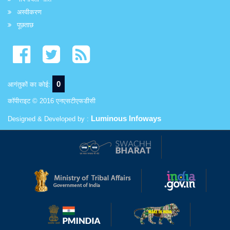
अस्वीकरण
पूछताछ
0
आगंतुकों का कोई:
कॉपीराइट © 2016 एनएसटीएफडीसी
Luminous Infoways
Designed & Developed by :