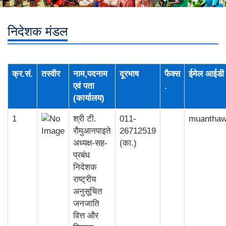
निदेशक मंडल
क्र.सं.
तस्वीर
नाम,पदनाम
दूरभाष
फैक्स
ईमेल आईडी
एवं पता
.
(कार्यालय)
1
श्री टी.
011-
muantha
रौमुआनपाइते
26712519
अध्यक्ष-सह-
(का.)
प्रबंध
निदेशक
राष्ट्रीय
अनुसूचित
जनजाति
वित्त और