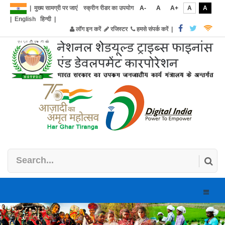
|
मुख्य सामग्री पर जाएं
स्क्रीन रीडर का उपयोग
A-
A
A+
A
A
|
English
हिन्दी
|
लॉग इन करें
रजिस्टर
हमसे संपर्क करें
|
Toggle
naviga