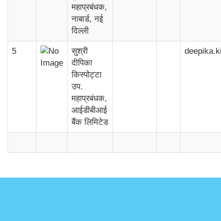
महाप्रबंधक,
नाबार्ड, नई
दिल्ली
5
सुश्री
deepika.k
दीपिका
किस्पोट्टा
उप.
महाप्रबंधक,
आईडीबीआई
बैंक लिमिटेड