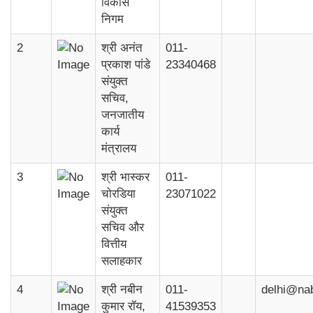
विकास
निगम
2
श्री अनंत
011-
प्रकाश पांडे
23340468
संयुक्त
सचिव,
जनजातीय
कार्य
मंत्रालय
3
श्री भास्कर
011-
चोरडिया
23071022
संयुक्त
सचिव और
वित्तीय
सलाहकार
4
श्री नबीन
011-
delhi@na
कुमार रॉय,
41539353