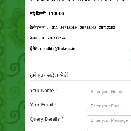
नई दिल्ली -110066
टेलीफोन नं।
:-
011- 26712519 26712562 26712583
फैक्स :
011-26712574
ई-मेल :-
nstfdc@bol.net.in
हमें एक संदेश भेजें
Your Name
*
Your Email
*
Query Details
*