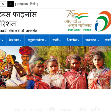
A
A
|
English
हिन्दी
|
स
हेल्प जोन
अनुदान-ग्रांटस
राज्यों
ई-नागरिक
डाउनलोड
माननी