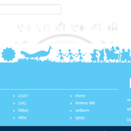
ASRY
रोज़गार
आग
SHG
गोपनीयता नीति
कॉ
निविदाएं
अस्वीकरण
नोटिस
पूछताछ
De