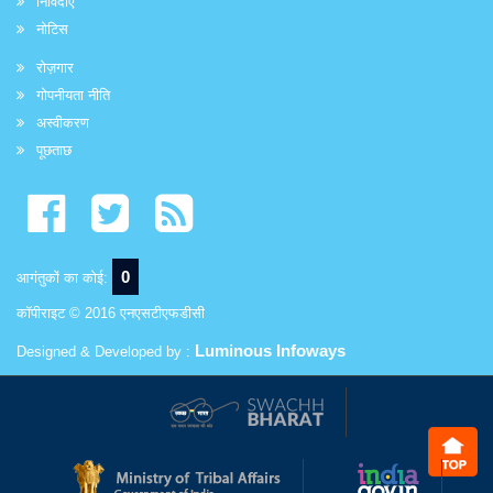
निविदाएं
नोटिस
रोज़गार
गोपनीयता नीति
अस्वीकरण
पूछताछ
0
आगंतुकों का कोई:
कॉपीराइट © 2016 एनएसटीएफडीसी
Luminous Infoways
Designed & Developed by :