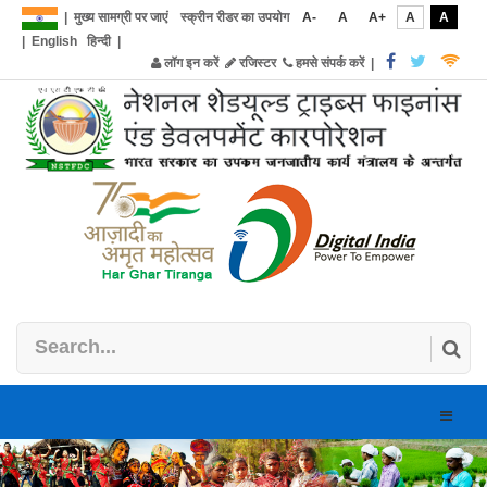
|
मुख्य सामग्री पर जाएं
स्क्रीन रीडर का उपयोग
A-
A
A+
A
A
|
English
हिन्दी
|
लॉग इन करें
रजिस्टर
हमसे संपर्क करें
|
Toggle
naviga