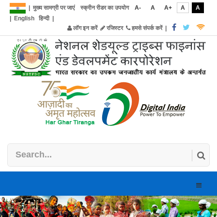
|
मुख्य सामग्री पर जाएं
स्क्रीन रीडर का उपयोग
A-
A
A+
A
A
|
English
हिन्दी
|
लॉग इन करें
रजिस्टर
हमसे संपर्क करें
|
Toggle
naviga