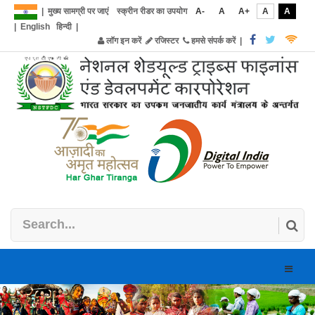
|
मुख्य सामग्री पर जाएं
स्क्रीन रीडर का उपयोग
A-
A
A+
A
A
|
English
हिन्दी
|
लॉग इन करें
रजिस्टर
हमसे संपर्क करें
|
Toggle
naviga