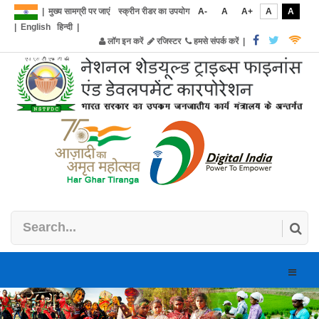
|
मुख्य सामग्री पर जाएं
स्क्रीन रीडर का उपयोग
A-
A
A+
A
A
|
English
हिन्दी
|
लॉग इन करें
रजिस्टर
हमसे संपर्क करें
|
Toggle
naviga