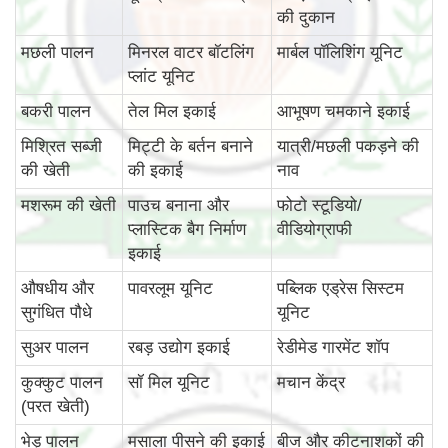
की दुकान
मछली पालन
मिनरल वाटर बॉटलिंग
मार्बल पॉलिशिंग यूनिट
प्लांट यूनिट
बकरी पालन
तेल मिल इकाई
आभूषण चमकाने इकाई
मिश्रित सब्जी
मिट्टी के बर्तन बनाने
यात्री/मछली पकड़ने की
की खेती
की इकाई
नाव
मशरूम की खेती
पाउच बनाना और
फोटो स्टूडियो/
प्लास्टिक बैग निर्माण
वीडियोग्राफी
इकाई
औषधीय और
पावरलूम यूनिट
पब्लिक एड्रेस सिस्टम
सुगंधित पौधे
यूनिट
सुअर पालन
रबड़ उद्योग इकाई
रेडीमेड गारमेंट शॉप
कुक्कुट पालन
सॉ मिल यूनिट
मचान केंद्र
(परत खेती)
भेड़ पालन
मसाला पीसने की इकाई
बीज और कीटनाशकों की