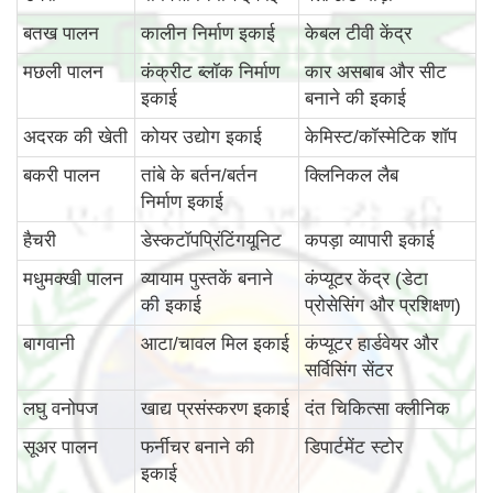
बतख पालन
कालीन निर्माण इकाई
केबल टीवी केंद्र
मछली पालन
कंक्रीट ब्लॉक निर्माण
कार असबाब और सीट
इकाई
बनाने की इकाई
अदरक की खेती
कोयर उद्योग इकाई
केमिस्ट/कॉस्मेटिक शॉप
बकरी पालन
तांबे के बर्तन/बर्तन
क्लिनिकल लैब
निर्माण इकाई
हैचरी
डेस्कटॉपप्रिंटिंगयूनिट
कपड़ा व्यापारी इकाई
मधुमक्खी पालन
व्यायाम पुस्तकें बनाने
कंप्यूटर केंद्र (डेटा
की इकाई
प्रोसेसिंग और प्रशिक्षण)
बागवानी
आटा/चावल मिल इकाई
कंप्यूटर हार्डवेयर और
सर्विसिंग सेंटर
लघु वनोपज
खाद्य प्रसंस्करण इकाई
दंत चिकित्सा क्लीनिक
सूअर पालन
फर्नीचर बनाने की
डिपार्टमेंट स्टोर
इकाई