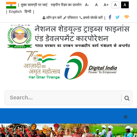
|
मुख्य सामग्री पर जाएं
स्क्रीन रीडर का उपयोग
A-
A
A+
A
A
|
English
हिन्दी
|
लॉग इन करें
रजिस्टर
हमसे संपर्क करें
|
Toggle
naviga