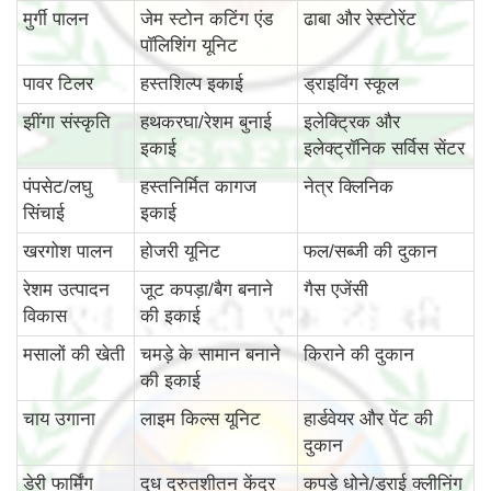
मुर्गी पालन
जेम स्टोन कटिंग एंड
ढाबा और रेस्टोरेंट
पॉलिशिंग यूनिट
पावर टिलर
हस्तशिल्प इकाई
ड्राइविंग स्कूल
झींगा संस्कृति
हथकरघा/रेशम बुनाई
इलेक्ट्रिक और
इकाई
इलेक्ट्रॉनिक सर्विस सेंटर
पंपसेट/लघु
हस्तनिर्मित कागज
नेत्र क्लिनिक
सिंचाई
इकाई
खरगोश पालन
होजरी यूनिट
फल/सब्जी की दुकान
रेशम उत्पादन
जूट कपड़ा/बैग बनाने
गैस एजेंसी
विकास
की इकाई
मसालों की खेती
चमड़े के सामान बनाने
किराने की दुकान
की इकाई
चाय उगाना
लाइम किल्स यूनिट
हार्डवेयर और पेंट की
दुकान
डेरी फार्मिंग
दूध द्रुतशीतन केंद्र
कपड़े धोने/ड्राई क्लीनिंग