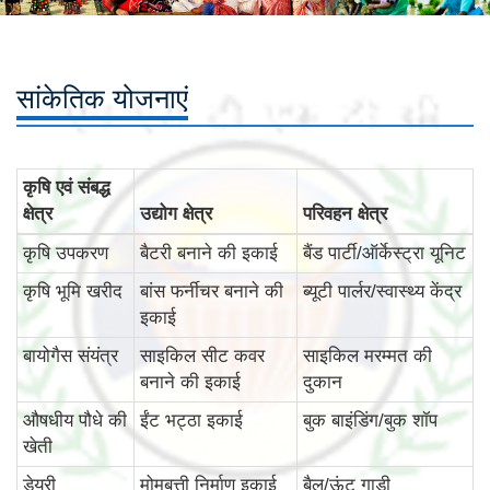
सांकेतिक योजनाएं
कृषि एवं संबद्ध
क्षेत्र
उद्योग क्षेत्र
परिवहन क्षेत्र
कृषि उपकरण
बैटरी बनाने की इकाई
बैंड पार्टी/ऑर्केस्ट्रा यूनिट
कृषि भूमि खरीद
बांस फर्नीचर बनाने की
ब्यूटी पार्लर/स्वास्थ्य केंद्र
इकाई
बायोगैस संयंत्र
साइकिल सीट कवर
साइकिल मरम्मत की
बनाने की इकाई
दुकान
औषधीय पौधे की
ईंट भट्ठा इकाई
बुक बाइंडिंग/बुक शॉप
खेती
डेयरी
मोमबत्ती निर्माण इकाई
बैल/ऊंट गाड़ी