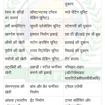
दुकान
रेशम के कीड़ों
सॉफ्ट/स्टफ्ड टॉयज
स्प्रे पेंटिंग यूनिट
का पालन
मेकिंग यूनिट1
वर्मी कम्पोस्टिंग
सुपारी प्रोसेसिंग यूनिट
स्टेशनरी की दुकान
खरगोश पालन
इस्पात निर्माण इकाई
एस टी डी/आई एस डी बूथ
लीची की खेती
स्टोन क्रशिंग यूनिट
हलवाई की दुकान
पुदीने की खेती
टायर रिट्रेडिंग यूनिट
सिलाई की दुकान
पचौली की खेती
अम्ब्रेला मेकिंग यूनिट
टेंट हाउस
स्ट्रॉबेरी की
लकड़ी / स्टील फर्नीचर
परिवहन वाहन
खेती
बनाने की इकाई
(ऑटोएंबेसडर/
मारुतिटैक्सीएलसीवीआदि)
लेमनग्रास की
बांस और बेंत फर्नीचर
ट्रैवल एजेंसी
खेती
निर्माण
आंवला (भारतीय
ईंट निर्माण
टायर सर्विसिंग और