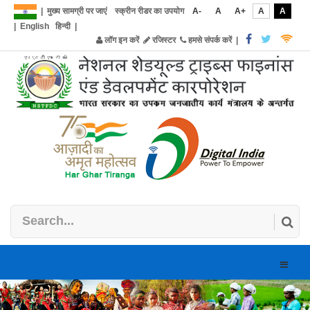
|
मुख्य सामग्री पर जाएं
स्क्रीन रीडर का उपयोग
A-
A
A+
A
A
|
English
हिन्दी
|
लॉग इन करें
रजिस्टर
हमसे संपर्क करें
|
Toggle
naviga