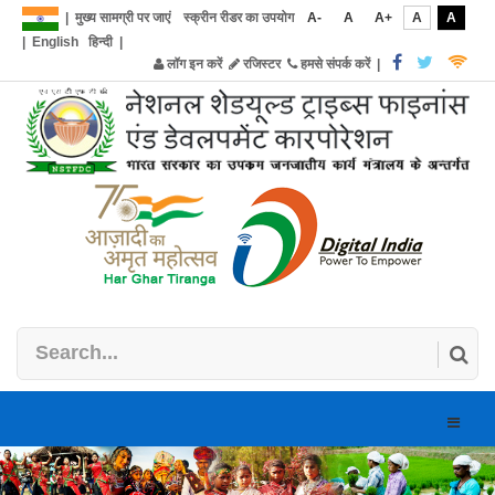
|
मुख्य सामग्री पर जाएं
स्क्रीन रीडर का उपयोग
A-
A
A+
A
A
|
English
हिन्दी
|
लॉग इन करें
रजिस्टर
हमसे संपर्क करें
|
Toggle
naviga