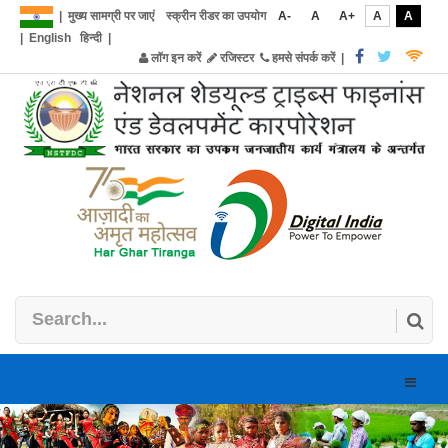
|
मुख्य सामग्री पर जाएं
स्क्रीन रीडर का उपयोग
A-
A
A+
A
A
|
English
हिन्दी
|
लॉग इन करें
रजिस्टर
हमसे संपर्क करें
|
Toggle
naviga