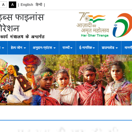
A
A
|
English
हिन्दी
|
स
हेल्प जोन
अनुदान-ग्रांटस
राज्यों
ई-नागरिक
डाउनलोड
माननी