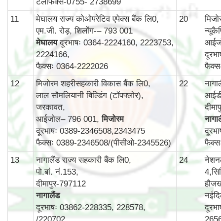
टेलीफैक्स-0755- 2738699
11
मेघालय राज्य कोओपरेटिव एपेक्स बैंक लि0,
20
मिजोर
एम.जी. रोड़, शिलोंग-– 793 001
न्यूक
मेघालय
दूरभाषः 0364-2224160, 2223753,
आईज
2224166,
दूरभ
फैक्सः 0364-2222026
फैक्
12
मिजोरम शहरीसहकारी विकास बैंक लि0,
22
नागा
लाल सौमलियानी बिल्डिंग (टॉपफ्लोर),
आईडी
जरकावत,
दीमा
आईजोल– 796 001,
मिजोरम
नागाल
दूरभाषः 0389-2346508,2343475
दूरभ
फैक्सः 0389-2346508/(पीसीओ-2345526)
फैक्
13
नागालैंड राज्य सहकारी बैंक लि0,
24
नेशन
पो.बां. नं.153,
4,सिर
दीमापुर-797112
हौजख
नागालैंड
नईदि
दूरभाषः 03862-228335, 228578,
दूरभ
/220702
265