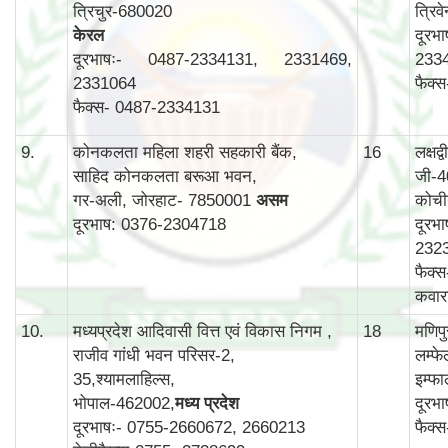
त्रिचुर-680020
त्रिव
केरल
दूरभ
दूरभाषः- 0487-2334131, 2331469,
233
2331064
फैक्
फैक्स- 0487-2334131
9.
कोनकलता महिला शहरी सहकारी बैंक,
16
लक्षद
साहिद कोनकलता बरूआ भवन,
जी-4
गर-अली, जोरहाट- 7850001
असम
कोची
दूरभाष: 0376-2304718
दूरभ
232
फैक्
कवार
10.
मध्यप्रदेश आदिवासी वित्त एवं विकास निगम ,
18
मणिप
राजीव गांधी भवन परिसर-2,
लम्फ
35,श्यामलाहिल्स,
इम्फ
भोपाल-462002,
मध्य प्रदेश
दूरभ
दूरभाषः- 0755-2660672, 2660213
फैक्