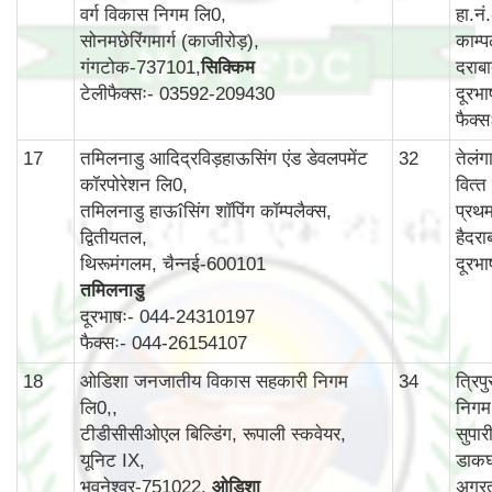
वर्ग विकास निगम लि0,
हा.न
सोनमछेरिंगमार्ग (काजीरोड़),
काम्‍प
गंगटोक-737101,
सिक्किम
दराब
टेलीफैक्सः- 03592-209430
दूरभ
फैक्
17
तमिलनाडु आदिद्रविड़हाऊसिंग एंड डेवलपमेंट
32
तेलं
कॉरपोरेशन लि0,
वित्‍
तमिलनाडु हाऊîसिंग शॉपिंग कॉम्पलैक्स,
प्रथ
द्वितीयतल,
हैदर
थिरूमंगलम, चैन्नई-600101
दूरभ
तमिलनाडु
दूरभाषः- 044-24310197
फैक्सः- 044-26154107
18
ओडिशा जनजातीय विकास सहकारी निगम
34
त्रि
लि0,,
निगम
टीडीसीसीओएल बिल्डिंग, रूपाली स्कवेयर,
सुपार
यूनिट IX,
डाकघ
भुवनेश्वर-751022,
ओडिशा
अगर