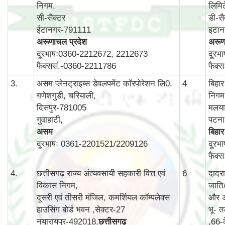
निगम,
लिमि
सी-सैक्टर
डी-सै
ईटानगर-791111
इटा
अरूणाचल प्रदेश
अरूण
दूरभाषः0360-2212672, 2212673
दूरभ
फैक्ससं.-0360-2211786
फैक्
3.
असम प्लेनट्राइब्स डेवलपमेंट कॉरपोरेशन लि0,
4
बिहा
गणेशगुडी, चरियाली,
निगम
दिसपुर-781005
मलयान
गुवाहाटी,
पटन
असम
बिहार
दूरभाषः 0361-2201521/2209126
दूरभ
फैक्
4.
छत्तीसगढ़ राज्य अंत्यवसायी सहकारी वित्त एवं
6
दादर
विकास निगम,
जाति
दूसरी एवं तीसरी मंजिल, कमर्शियल कॉम्‍पलेक्‍स
और अ
हाउसिंग बोर्ड भवन ,सेक्‍टर-27
भू- त
नयारायपुर-492018,
छत्तीसगढ़
,66-क