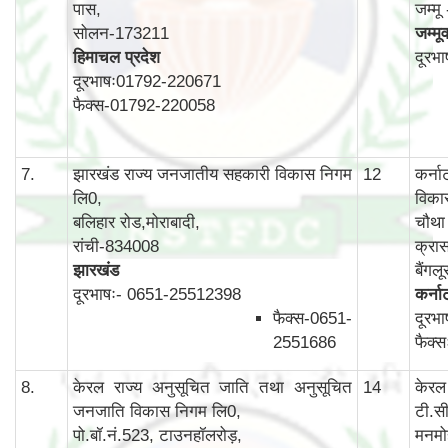
पास,
जम्म
सोलन-173211
जम्मू
हिमाचल प्रदेश
दूरभ
दूरभाषः01792-220671
फैक्स-01792-220058
7.
झारखंड राज्य जनजातीय सहकारी विकास निगम
12
कर्न
लि0,
विका
बलिहार रोड,मोराबादी,
चौथा 
रांची-834008
क्रास
झारखंड
बैंग
दूरभाषः- 0651-25512398
कर्न
फैक्स-0651-
दूरभ
2551686
फैक्
8.
केरल राज्य अनुसूचित जाति तथा अनुसूचित
14
केरल
जनजाति विकास निगम लि0,
टी.स
पो.बॉ.नं.523, टाउनहॉलरोड़,
मनमो