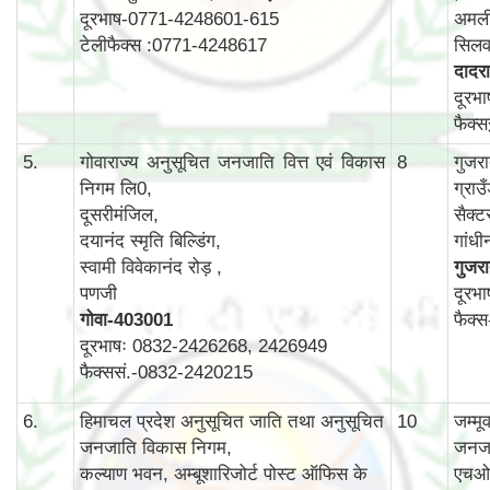
दूरभाष-0771-4248601-615
अमली
टेलीफैक्स :0771-4248617
सिलव
दादरा
दूरभ
फैक्
5.
गोवाराज्य अनुसूचित जनजाति वित्त एवं विकास
8
गुजर
निगम लि0,
ग्राउ
दूसरीमंजिल,
सैक्ट
दयानंद स्मृति बिल्डिंग,
गांध
स्वामी विवेकानंद रोड़ ,
गुजर
पणजी
दूरभ
गोवा
-403001
फैक्
दूरभाषः 0832-2426268, 2426949
फैक्ससं.-0832-2420215
6.
हिमाचल प्रदेश अनुसूचित जाति तथा अनुसूचित
10
जम्म
जनजाति विकास निगम,
जनजा
कल्याण भवन, अम्बूशारिजोर्ट पोस्ट ऑफिस के
एचओ 