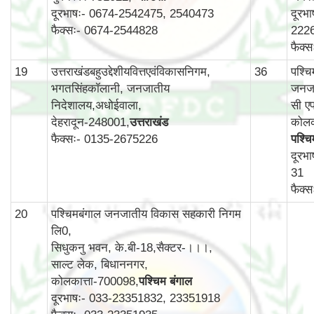
दूरभाषः- 0674-2542475, 2540473
दूरभ
फैक्सः- 0674-2544828
222
फैक्
19
उत्तराखंडबहुउद्देशीयवित्तएवंविकासनिगम,
36
पश्च
भगतसिंहकॉलानी, जनजातीय
जनजा
निदेशालय,अधोईवाला,
सी एफ
देहरादून-248001,
उत्तराखंड
कोलक
फैक्सः- 0135-2675226
पश्चि
दूरभ
31
फैक्
20
पश्चिमबंगाल जनजातीय विकास सहकारी निगम
लि0,
सिधुकनु भवन, के.बी-18,सैक्टर-।।।,
साल्ट लेक, बिधाननगर,
कोलकात्ता-700098,
पश्चिम बंगाल
दूरभाषः- 033-23351832, 23351918