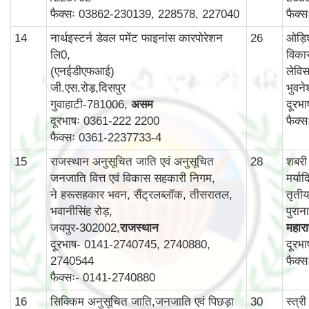
फैक्सः 03862-230139, 228578, 227040
फैक्
14
नार्थइस्टर्न डेवल पमेंट फाइनांस कारपोरेशन
26
ओड़ि
लि0,
विका
(एनईडीएफआई)
लेविस
जी.एस.रोड़,दिसपुर
भुवन
गुवाहाटी-781006,
असम
दूरभ
दूरभाषः 0361-222 2200
फैक्
फैक्सः 0361-2237733-4
15
राजस्थान अनुसूचित जाति एवं अनुसूचित
28
शबरी
जनजाति वित्त एवं विकास सहकारी निगम,
मर्य
ने हरूसहकार भवन, सैंट्रलब्लॉक, तीसरातल,
तृती
भवानीसिंह रोड़,
पुरा
जयपुर-302002,
राजस्थान
महाराष
दूरभाष- 0141-2740745, 2740880,
दूरभ
2740544
फैक्
फैक्सः- 0141-2740880
16
सिक्किम अनुसूचित जाति,जनजाति एवं पिछड़ा
30
स्‍त्