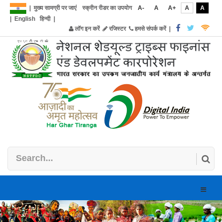
|
मुख्य सामग्री पर जाएं
स्क्रीन रीडर का उपयोग
A-
A
A+
A
A
|
English
हिन्दी
|
लॉग इन करें
रजिस्टर
हमसे संपर्क करें
|
Toggle
naviga