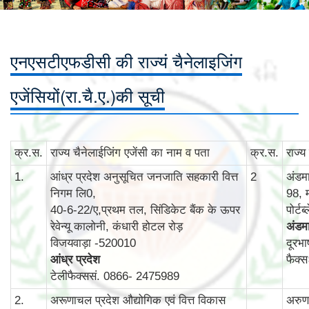
एनएसटीएफडीसी की राज्यं चैनेलाइजिंग
एजेंसियों(रा.चै.ए.)की सूची
क्र.स.
राज्‍य चैनेलाईजिंग एजेंसी का नाम व पता
क्र.स.
राज्‍
1.
आंध्र प्रदेश अनुसूचित जनजाति सहकारी वित्त
2
अंडम
निगम लि0,
98, 
40-6-22/ए,प्रथम तल, सिंडिकेट बैंक के ऊपर
पोर्ट
रेवेन्‍यू कालोनी, कंधारी होटल रोड़
अंडमा
विजयवाड़ा -520010
दूरभ
आंध्र प्रदेश
फैक्
टेलीफैक्ससं. 0866- 2475989
2.
अरूणाचल प्रदेश औद्योगिक एवं वित्त विकास
अरुणा