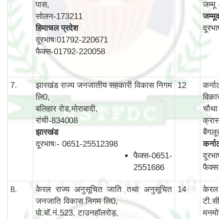
पास,
जम्म
सोलन-173211
जम्मू
हिमाचल प्रदेश
दूरभ
दूरभाषः01792-220671
फैक्स-01792-220058
7.
झारखंड राज्य जनजातीय सहकारी विकास निगम
12
कर्न
लि0,
विका
बलिहार रोड,मोराबादी,
चौथा 
रांची-834008
क्रास
झारखंड
बैंग
दूरभाषः- 0651-25512398
कर्न
फैक्स-0651-
दूरभ
2551686
फैक्
8.
केरल राज्य अनुसूचित जाति तथा अनुसूचित
14
केरल
जनजाति विकास निगम लि0,
टी.स
पो.बॉ.नं.523, टाउनहॉलरोड़,
मनमो