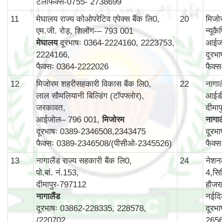
टेलीफैक्स-0755- 2738699
11
मेघालय राज्य कोओपरेटिव एपेक्स बैंक लि0,
20
मिजोर
एम.जी. रोड़, शिलोंग-– 793 001
न्यूक
मेघालय
दूरभाषः 0364-2224160, 2223753,
आईज
2224166,
दूरभ
फैक्सः 0364-2222026
फैक्
12
मिजोरम शहरीसहकारी विकास बैंक लि0,
22
नागा
लाल सौमलियानी बिल्डिंग (टॉपफ्लोर),
आईडी
जरकावत,
दीमा
आईजोल– 796 001,
मिजोरम
नागाल
दूरभाषः 0389-2346508,2343475
दूरभ
फैक्सः 0389-2346508/(पीसीओ-2345526)
फैक्
13
नागालैंड राज्य सहकारी बैंक लि0,
24
नेशन
पो.बां. नं.153,
4,सिर
दीमापुर-797112
हौजख
नागालैंड
नईदि
दूरभाषः 03862-228335, 228578,
दूरभ
/220702
265