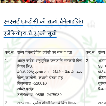
एनएसटीएफडीसी की राज्यं चैनेलाइजिंग
एजेंसियों(रा.चै.ए.)की सूची
क्र.स.
राज्‍य चैनेलाईजिंग एजेंसी का नाम व पता
क्र.स.
राज्‍
1.
आंध्र प्रदेश अनुसूचित जनजाति सहकारी वित्त
2
अंडम
निगम लि0,
98, 
40-6-22/ए,प्रथम तल, सिंडिकेट बैंक के ऊपर
पोर्ट
रेवेन्‍यू कालोनी, कंधारी होटल रोड़
अंडमा
विजयवाड़ा -520010
दूरभ
आंध्र प्रदेश
फैक्
टेलीफैक्ससं. 0866- 2475989
2.
अरूणाचल प्रदेश औद्योगिक एवं वित्त विकास
अरुणा