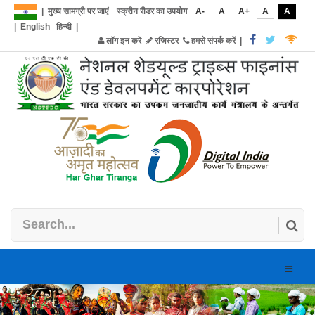
|
मुख्य सामग्री पर जाएं
स्क्रीन रीडर का उपयोग
A-
A
A+
A
A
|
English
हिन्दी
|
लॉग इन करें
रजिस्टर
हमसे संपर्क करें
|
Toggle
naviga