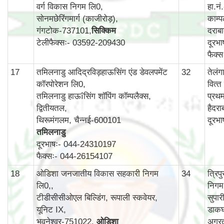
वर्ग विकास निगम लि0,
हा.न
सोनमछेरिंगमार्ग (काजीरोड़),
काम्‍प
गंगटोक-737101,
सिक्किम
दराब
टेलीफैक्सः- 03592-209430
दूरभ
फैक्
17
तमिलनाडु आदिद्रविड़हाऊसिंग एंड डेवलपमेंट
32
तेलं
कॉरपोरेशन लि0,
वित्‍
तमिलनाडु हाऊîसिंग शॉपिंग कॉम्पलैक्स,
प्रथ
द्वितीयतल,
हैदर
थिरूमंगलम, चैन्नई-600101
दूरभ
तमिलनाडु
दूरभाषः- 044-24310197
फैक्सः- 044-26154107
18
ओडिशा जनजातीय विकास सहकारी निगम
34
त्रि
लि0,,
निगम
टीडीसीसीओएल बिल्डिंग, रूपाली स्कवेयर,
सुपार
यूनिट IX,
डाकघ
भुवनेश्वर-751022,
ओडिशा
अगर