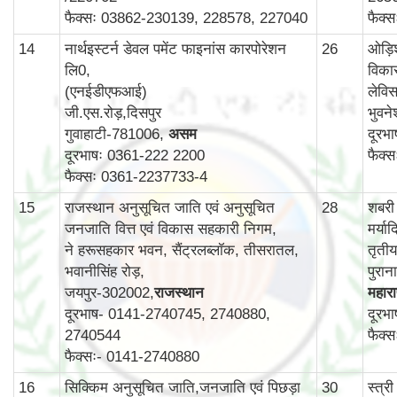
फैक्सः 03862-230139, 228578, 227040
फैक्
14
नार्थइस्टर्न डेवल पमेंट फाइनांस कारपोरेशन
26
ओड़ि
लि0,
विका
(एनईडीएफआई)
लेविस
जी.एस.रोड़,दिसपुर
भुवन
गुवाहाटी-781006,
असम
दूरभ
दूरभाषः 0361-222 2200
फैक्
फैक्सः 0361-2237733-4
15
राजस्थान अनुसूचित जाति एवं अनुसूचित
28
शबरी
जनजाति वित्त एवं विकास सहकारी निगम,
मर्य
ने हरूसहकार भवन, सैंट्रलब्लॉक, तीसरातल,
तृती
भवानीसिंह रोड़,
पुरा
जयपुर-302002,
राजस्थान
महाराष
दूरभाष- 0141-2740745, 2740880,
दूरभ
2740544
फैक्
फैक्सः- 0141-2740880
16
सिक्किम अनुसूचित जाति,जनजाति एवं पिछड़ा
30
स्‍त्