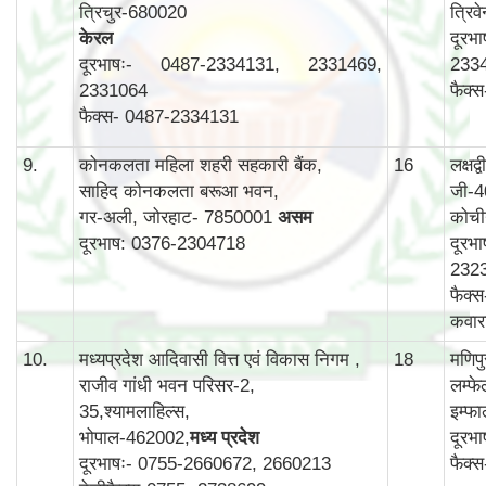
त्रिचुर-680020
त्रिव
केरल
दूरभ
दूरभाषः- 0487-2334131, 2331469,
233
2331064
फैक्
फैक्स- 0487-2334131
9.
कोनकलता महिला शहरी सहकारी बैंक,
16
लक्षद
साहिद कोनकलता बरूआ भवन,
जी-4
गर-अली, जोरहाट- 7850001
असम
कोची
दूरभाष: 0376-2304718
दूरभ
232
फैक्
कवार
10.
मध्यप्रदेश आदिवासी वित्त एवं विकास निगम ,
18
मणिप
राजीव गांधी भवन परिसर-2,
लम्फ
35,श्यामलाहिल्स,
इम्फ
भोपाल-462002,
मध्य प्रदेश
दूरभ
दूरभाषः- 0755-2660672, 2660213
फैक्