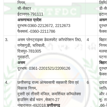
निगम,
लिमि
सी-सैक्टर
डी-सै
ईटानगर-791111
इटा
अरूणाचल प्रदेश
अरूण
दूरभाषः0360-2212672, 2212673
दूरभ
फैक्ससं.-0360-2211786
फैक्
3.
असम प्लेनट्राइब्स डेवलपमेंट कॉरपोरेशन लि0,
4
बिहा
गणेशगुडी, चरियाली,
निगम
दिसपुर-781005
मलयान
गुवाहाटी,
पटन
असम
बिहार
दूरभाषः 0361-2201521/2209126
दूरभ
फैक्
4.
छत्तीसगढ़ राज्य अंत्यवसायी सहकारी वित्त एवं
6
दादर
विकास निगम,
जाति
दूसरी एवं तीसरी मंजिल, कमर्शियल कॉम्‍पलेक्‍स
और अ
हाउसिंग बोर्ड भवन ,सेक्‍टर-27
भू- त
नयारायपुर-492018,
छत्तीसगढ़
,66-क