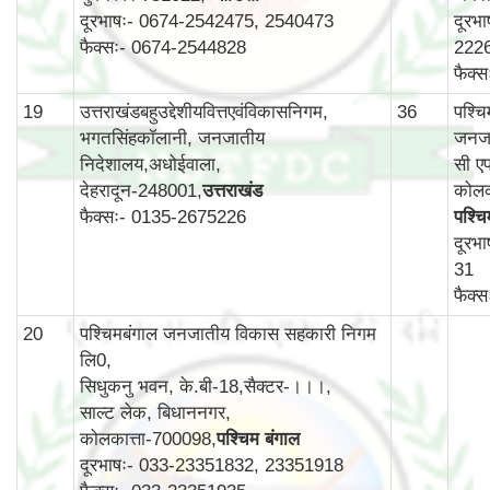
दूरभाषः- 0674-2542475, 2540473
दूरभ
फैक्सः- 0674-2544828
222
फैक्
19
उत्तराखंडबहुउद्देशीयवित्तएवंविकासनिगम,
36
पश्च
भगतसिंहकॉलानी, जनजातीय
जनजा
निदेशालय,अधोईवाला,
सी एफ
देहरादून-248001,
उत्तराखंड
कोलक
फैक्सः- 0135-2675226
पश्चि
दूरभ
31
फैक्
20
पश्चिमबंगाल जनजातीय विकास सहकारी निगम
लि0,
सिधुकनु भवन, के.बी-18,सैक्टर-।।।,
साल्ट लेक, बिधाननगर,
कोलकात्ता-700098,
पश्चिम बंगाल
दूरभाषः- 033-23351832, 23351918