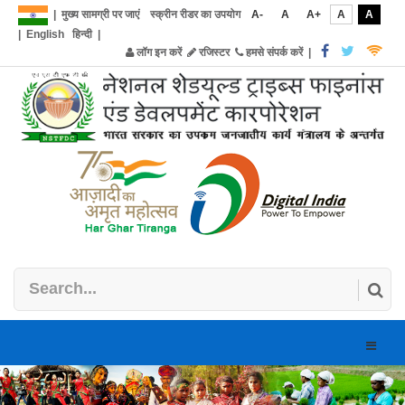
|
मुख्य सामग्री पर जाएं
स्क्रीन रीडर का उपयोग
A-
A
A+
A
A
|
English
हिन्दी
|
लॉग इन करें
रजिस्टर
हमसे संपर्क करें
|
Toggle
naviga