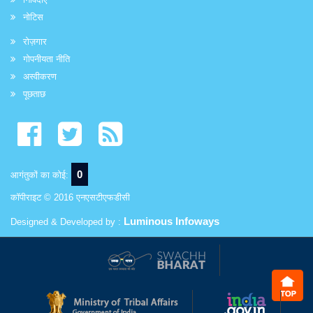
नोटिस
रोज़गार
गोपनीयता नीति
अस्वीकरण
पूछताछ
0
आगंतुकों का कोई:
कॉपीराइट © 2016 एनएसटीएफडीसी
Luminous Infoways
Designed & Developed by :