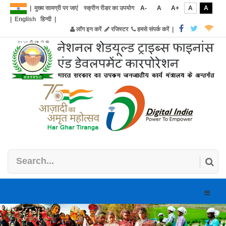
|
मुख्य सामग्री पर जाएं
स्क्रीन रीडर का उपयोग
A-
A
A+
A
A
|
English
हिन्दी
|
लॉग इन करें
रजिस्टर
हमसे संपर्क करें
|
Toggle
naviga