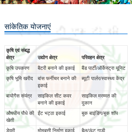
सांकेतिक योजनाएं
कृषि एवं संबद्ध
क्षेत्र
उद्योग क्षेत्र
परिवहन क्षेत्र
कृषि उपकरण
बैटरी बनाने की इकाई
बैंड पार्टी/ऑर्केस्ट्रा यूनिट
कृषि भूमि खरीद
बांस फर्नीचर बनाने की
ब्यूटी पार्लर/स्वास्थ्य केंद्र
इकाई
बायोगैस संयंत्र
साइकिल सीट कवर
साइकिल मरम्मत की
बनाने की इकाई
दुकान
औषधीय पौधे की
ईंट भट्ठा इकाई
बुक बाइंडिंग/बुक शॉप
खेती
डेयरी
मोमबत्ती निर्माण इकाई
बैल/ऊंट गाड़ी