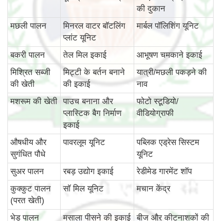
की दुकान
मछली पालन
मिनरल वाटर बॉटलिंग
मार्बल पॉलिशिंग यूनिट
प्लांट यूनिट
बकरी पालन
तेल मिल इकाई
आभूषण चमकाने इकाई
मिश्रित सब्जी
मिट्टी के बर्तन बनाने
यात्री/मछली पकड़ने की
की खेती
की इकाई
नाव
मशरूम की खेती
पाउच बनाना और
फोटो स्टूडियो/
प्लास्टिक बैग निर्माण
वीडियोग्राफी
इकाई
औषधीय और
पावरलूम यूनिट
पब्लिक एड्रेस सिस्टम
सुगंधित पौधे
यूनिट
सुअर पालन
रबड़ उद्योग इकाई
रेडीमेड गारमेंट शॉप
कुक्कुट पालन
सॉ मिल यूनिट
मचान केंद्र
(परत खेती)
भेड़ पालन
मसाला पीसने की इकाई
बीज और कीटनाशकों की