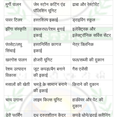
मुर्गी पालन
जेम स्टोन कटिंग एंड
ढाबा और रेस्टोरेंट
पॉलिशिंग यूनिट
पावर टिलर
हस्तशिल्प इकाई
ड्राइविंग स्कूल
झींगा संस्कृति
हथकरघा/रेशम बुनाई
इलेक्ट्रिक और
इकाई
इलेक्ट्रॉनिक सर्विस सेंटर
पंपसेट/लघु
हस्तनिर्मित कागज
नेत्र क्लिनिक
सिंचाई
इकाई
खरगोश पालन
होजरी यूनिट
फल/सब्जी की दुकान
रेशम उत्पादन
जूट कपड़ा/बैग बनाने
गैस एजेंसी
विकास
की इकाई
मसालों की खेती
चमड़े के सामान बनाने
किराने की दुकान
की इकाई
चाय उगाना
लाइम किल्स यूनिट
हार्डवेयर और पेंट की
दुकान
डेरी फार्मिंग
दूध द्रुतशीतन केंद्र
कपड़े धोने/ड्राई क्लीनिंग