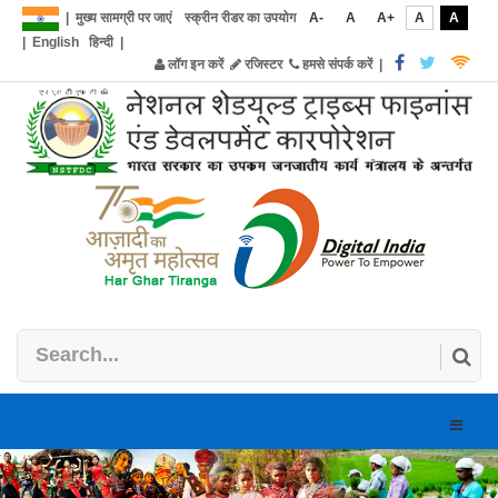
|
मुख्य सामग्री पर जाएं
स्क्रीन रीडर का उपयोग
A-
A
A+
A
A
|
English
हिन्दी
|
लॉग इन करें
रजिस्टर
हमसे संपर्क करें
|
Toggle
naviga