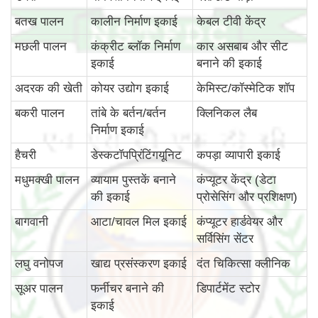
बतख पालन
कालीन निर्माण इकाई
केबल टीवी केंद्र
मछली पालन
कंक्रीट ब्लॉक निर्माण
कार असबाब और सीट
इकाई
बनाने की इकाई
अदरक की खेती
कोयर उद्योग इकाई
केमिस्ट/कॉस्मेटिक शॉप
बकरी पालन
तांबे के बर्तन/बर्तन
क्लिनिकल लैब
निर्माण इकाई
हैचरी
डेस्कटॉपप्रिंटिंगयूनिट
कपड़ा व्यापारी इकाई
मधुमक्खी पालन
व्यायाम पुस्तकें बनाने
कंप्यूटर केंद्र (डेटा
की इकाई
प्रोसेसिंग और प्रशिक्षण)
बागवानी
आटा/चावल मिल इकाई
कंप्यूटर हार्डवेयर और
सर्विसिंग सेंटर
लघु वनोपज
खाद्य प्रसंस्करण इकाई
दंत चिकित्सा क्लीनिक
सूअर पालन
फर्नीचर बनाने की
डिपार्टमेंट स्टोर
इकाई