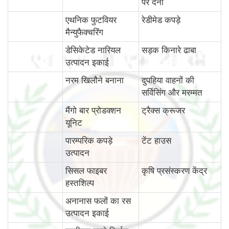
पर देना
एथनिक फुटवियर
रेडीमेड कपड़े
मैन्युफैक्चरिंग
डेसिकेटेड नारियल
सड़क किनारे ढाबा
उत्पादन इकाई
नरम खिलौने बनाना
दुपहिया वाहनों की
सर्विसिंग और मरम्मत
मैंगो बार प्रोडक्शन
ट्रैक्स क्रूजर
यूनिट
पारम्‍परिक कपड़े
टेंट हाउस
उत्पादन
सिसल फाइबर
कृषि प्रसंस्करण केंद्र
हस्तशिल्प
अनानास फलों का रस
उत्पादन इकाई