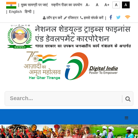
|
मुख्य सामग्री पर जाएं
स्क्रीन रीडर का उपयोग
A-
A
A+
A
A
|
English
हिन्दी
|
लॉग इन करें
रजिस्टर
हमसे संपर्क करें
|
Toggle
naviga