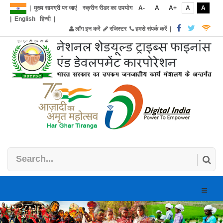
|
मुख्य सामग्री पर जाएं
स्क्रीन रीडर का उपयोग
A-
A
A+
A
A
|
English
हिन्दी
|
लॉग इन करें
रजिस्टर
हमसे संपर्क करें
|
Toggle
naviga