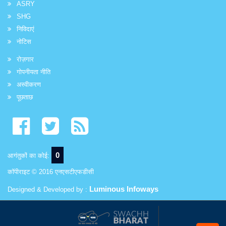
ASRY
SHG
निविदाएं
नोटिस
रोज़गार
गोपनीयता नीति
अस्वीकरण
पूछताछ
0
आगंतुकों का कोई:
कॉपीराइट © 2016 एनएसटीएफडीसी
Luminous Infoways
Designed & Developed by :