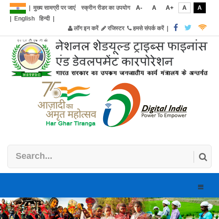
|
मुख्य सामग्री पर जाएं
स्क्रीन रीडर का उपयोग
A-
A
A+
A
A
|
English
हिन्दी
|
लॉग इन करें
रजिस्टर
हमसे संपर्क करें
|
Toggle
naviga