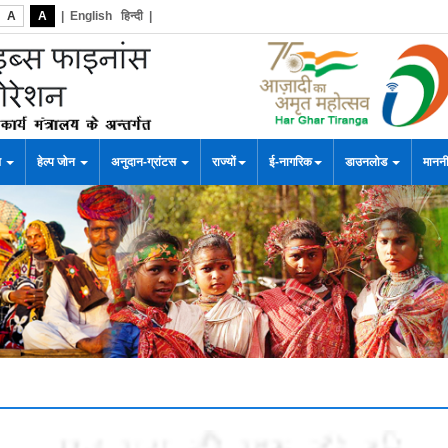
A
A
|
English
हिन्दी
|
स
हेल्प जोन
अनुदान-ग्रांटस
राज्यों
ई-नागरिक
डाउनलोड
माननी