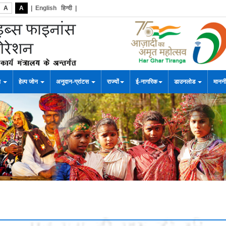
A
A
|
English
हिन्दी
|
स
हेल्प जोन
अनुदान-ग्रांटस
राज्यों
ई-नागरिक
डाउनलोड
माननी