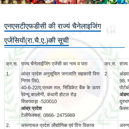
एनएसटीएफडीसी की राज्यं चैनेलाइजिंग
एजेंसियों(रा.चै.ए.)की सूची
क्र.स.
राज्‍य चैनेलाईजिंग एजेंसी का नाम व पता
क्र.स.
राज्‍
1.
आंध्र प्रदेश अनुसूचित जनजाति सहकारी वित्त
2
अंडम
निगम लि0,
98, 
40-6-22/ए,प्रथम तल, सिंडिकेट बैंक के ऊपर
पोर्ट
रेवेन्‍यू कालोनी, कंधारी होटल रोड़
अंडमा
विजयवाड़ा -520010
दूरभ
आंध्र प्रदेश
फैक्
टेलीफैक्ससं. 0866- 2475989
2.
अरूणाचल प्रदेश औद्योगिक एवं वित्त विकास
अरुणा