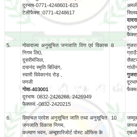
दूरभाष-0771-4248601-615
अमली
टेलीफैक्स :0771-4248617
सिलव
दादरा
दूरभ
फैक्
5.
गोवाराज्य अनुसूचित जनजाति वित्त एवं विकास
8
गुजर
निगम लि0,
ग्राउ
दूसरीमंजिल,
सैक्ट
दयानंद स्मृति बिल्डिंग,
गांध
स्वामी विवेकानंद रोड़ ,
गुजर
पणजी
दूरभ
गोवा
-403001
फैक्
दूरभाषः 0832-2426268, 2426949
फैक्ससं.-0832-2420215
6.
हिमाचल प्रदेश अनुसूचित जाति तथा अनुसूचित
10
जम्म
जनजाति विकास निगम,
जनजा
कल्याण भवन, अम्बूशारिजोर्ट पोस्ट ऑफिस के
एचओ 