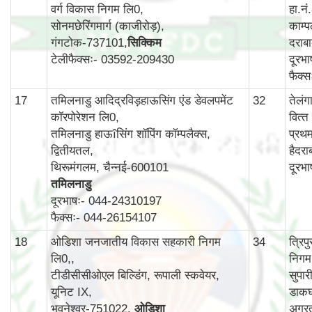
वर्ग विकास निगम लि0,
हा.न
सोनमछेरिंगमार्ग (काजीरोड़),
काम्‍प
गंगटोक-737101,
सिक्किम
दराब
टेलीफैक्सः- 03592-209430
दूरभ
फैक्
17
तमिलनाडु आदिद्रविड़हाऊसिंग एंड डेवलपमेंट
32
तेलं
कॉरपोरेशन लि0,
वित्‍
तमिलनाडु हाऊîसिंग शॉपिंग कॉम्पलैक्स,
प्रथ
द्वितीयतल,
हैदर
थिरूमंगलम, चैन्नई-600101
दूरभ
तमिलनाडु
दूरभाषः- 044-24310197
फैक्सः- 044-26154107
18
ओडिशा जनजातीय विकास सहकारी निगम
34
त्रि
लि0,,
निगम
टीडीसीसीओएल बिल्डिंग, रूपाली स्कवेयर,
सुपार
यूनिट IX,
डाकघ
भुवनेश्वर-751022,
ओडिशा
अगर