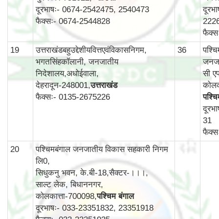
दूरभाषः- 0674-2542475, 2540473
दूरभ
फैक्सः- 0674-2544828
222
फैक्
19
उत्तराखंडबहुउद्देशीयवित्तएवंविकासनिगम,
36
पश्च
भगतसिंहकॉलानी, जनजातीय
जनजा
निदेशालय,अधोईवाला,
सी एफ
देहरादून-248001,
उत्तराखंड
कोलक
फैक्सः- 0135-2675226
पश्चि
दूरभ
31
फैक्
20
पश्चिमबंगाल जनजातीय विकास सहकारी निगम
लि0,
सिधुकनु भवन, के.बी-18,सैक्टर-।।।,
साल्ट लेक, बिधाननगर,
कोलकात्ता-700098,
पश्चिम बंगाल
दूरभाषः- 033-23351832, 23351918