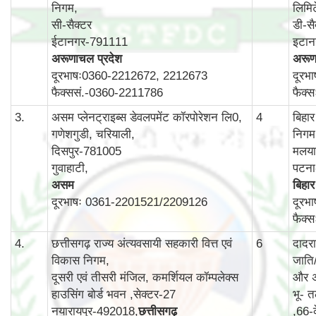
निगम,
लिमि
सी-सैक्टर
डी-सै
ईटानगर-791111
इटा
अरूणाचल प्रदेश
अरूण
दूरभाषः0360-2212672, 2212673
दूरभ
फैक्ससं.-0360-2211786
फैक्
3.
असम प्लेनट्राइब्स डेवलपमेंट कॉरपोरेशन लि0,
4
बिहा
गणेशगुडी, चरियाली,
निगम
दिसपुर-781005
मलयान
गुवाहाटी,
पटन
असम
बिहार
दूरभाषः 0361-2201521/2209126
दूरभ
फैक्
4.
छत्तीसगढ़ राज्य अंत्यवसायी सहकारी वित्त एवं
6
दादर
विकास निगम,
जाति
दूसरी एवं तीसरी मंजिल, कमर्शियल कॉम्‍पलेक्‍स
और अ
हाउसिंग बोर्ड भवन ,सेक्‍टर-27
भू- त
नयारायपुर-492018,
छत्तीसगढ़
,66-क