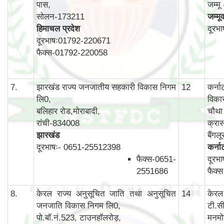
पास,
जम्म
सोलन-173211
जम्मू
हिमाचल प्रदेश
दूरभ
दूरभाषः01792-220671
फैक्स-01792-220058
7.
झारखंड राज्य जनजातीय सहकारी विकास निगम
12
कर्न
लि0,
विका
बलिहार रोड,मोराबादी,
चौथा 
रांची-834008
क्रास
झारखंड
बैंग
दूरभाषः- 0651-25512398
कर्न
फैक्स-0651-
दूरभ
2551686
फैक्
8.
केरल राज्य अनुसूचित जाति तथा अनुसूचित
14
केरल
जनजाति विकास निगम लि0,
टी.स
पो.बॉ.नं.523, टाउनहॉलरोड़,
मनमो