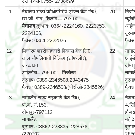
टेलीफैक्स-0755- 2738699
11
मेघालय राज्य कोओपरेटिव एपेक्स बैंक लि0,
20
मिजोर
एम.जी. रोड़, शिलोंग-– 793 001
न्यूक
मेघालय
दूरभाषः 0364-2224160, 2223753,
आईज
2224166,
दूरभ
फैक्सः 0364-2222026
फैक्
12
मिजोरम शहरीसहकारी विकास बैंक लि0,
22
नागा
लाल सौमलियानी बिल्डिंग (टॉपफ्लोर),
आईडी
जरकावत,
दीमा
आईजोल– 796 001,
मिजोरम
नागाल
दूरभाषः 0389-2346508,2343475
दूरभ
फैक्सः 0389-2346508/(पीसीओ-2345526)
फैक्
13
नागालैंड राज्य सहकारी बैंक लि0,
24
नेशन
पो.बां. नं.153,
4,सिर
दीमापुर-797112
हौजख
नागालैंड
नईदि
दूरभाषः 03862-228335, 228578,
दूरभ
/220702
265