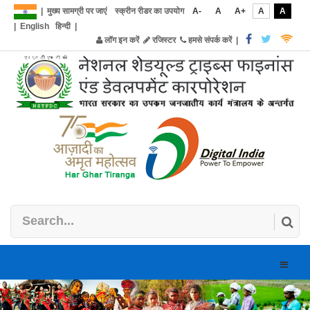
|
मुख्य सामग्री पर जाएं
स्क्रीन रीडर का उपयोग
A-
A
A+
A
A
|
English
हिन्दी
|
लॉग इन करें
रजिस्टर
हमसे संपर्क करें
|
Toggle
naviga