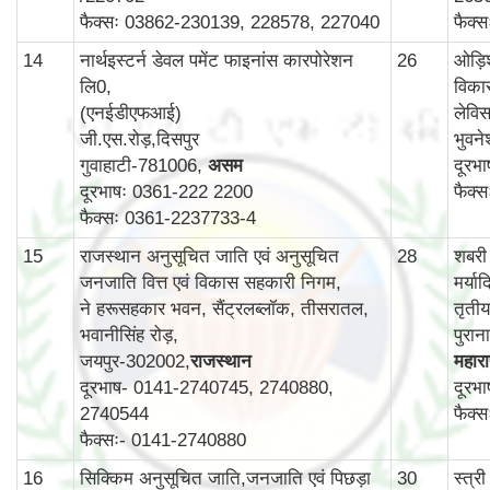
फैक्सः 03862-230139, 228578, 227040
फैक्
14
नार्थइस्टर्न डेवल पमेंट फाइनांस कारपोरेशन
26
ओड़ि
लि0,
विका
(एनईडीएफआई)
लेविस
जी.एस.रोड़,दिसपुर
भुवन
गुवाहाटी-781006,
असम
दूरभ
दूरभाषः 0361-222 2200
फैक्
फैक्सः 0361-2237733-4
15
राजस्थान अनुसूचित जाति एवं अनुसूचित
28
शबरी
जनजाति वित्त एवं विकास सहकारी निगम,
मर्य
ने हरूसहकार भवन, सैंट्रलब्लॉक, तीसरातल,
तृती
भवानीसिंह रोड़,
पुरा
जयपुर-302002,
राजस्थान
महाराष
दूरभाष- 0141-2740745, 2740880,
दूरभ
2740544
फैक्
फैक्सः- 0141-2740880
16
सिक्किम अनुसूचित जाति,जनजाति एवं पिछड़ा
30
स्‍त्