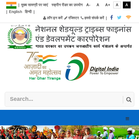
|
मुख्य सामग्री पर जाएं
स्क्रीन रीडर का उपयोग
A-
A
A+
A
A
|
English
हिन्दी
|
लॉग इन करें
रजिस्टर
हमसे संपर्क करें
|
Toggle
naviga