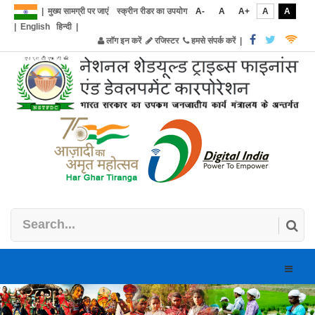
|
मुख्य सामग्री पर जाएं
स्क्रीन रीडर का उपयोग
A-
A
A+
A
A
|
English
हिन्दी
|
लॉग इन करें
रजिस्टर
हमसे संपर्क करें
|
Toggle
naviga