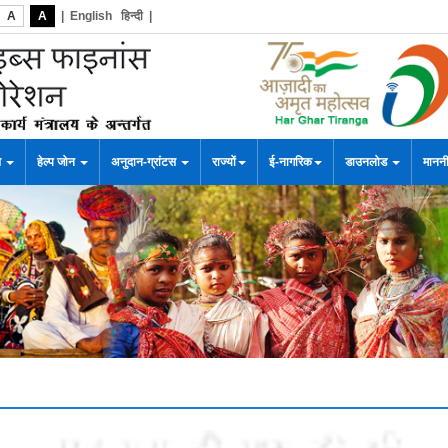
A
A
|
English
हिन्दी
|
स
हेल्प जोन
अनुदान-ग्रांटस
राज्यों
ई-नागरिक
डाउनलोड
माननी