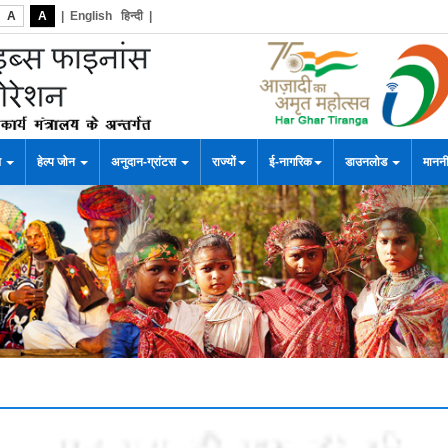
A
A
|
English
हिन्दी
|
स
हेल्प जोन
अनुदान-ग्रांटस
राज्यों
ई-नागरिक
डाउनलोड
माननी