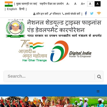
|
मुख्य सामग्री पर जाएं
स्क्रीन रीडर का उपयोग
A-
A
A+
A
A
|
English
हिन्दी
|
लॉग इन करें
रजिस्टर
हमसे संपर्क करें
|
Toggle
naviga