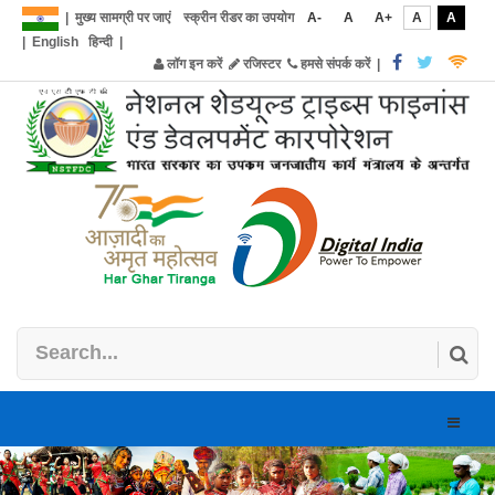
|
मुख्य सामग्री पर जाएं
स्क्रीन रीडर का उपयोग
A-
A
A+
A
A
|
English
हिन्दी
|
लॉग इन करें
रजिस्टर
हमसे संपर्क करें
|
Toggle
naviga