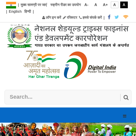
|
मुख्य सामग्री पर जाएं
स्क्रीन रीडर का उपयोग
A-
A
A+
A
A
|
English
हिन्दी
|
लॉग इन करें
रजिस्टर
हमसे संपर्क करें
|
Toggle
naviga