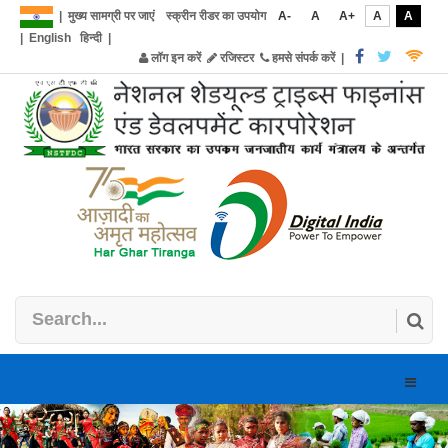
|
मुख्य सामग्री पर जाएं
स्क्रीन रीडर का उपयोग
A-
A
A+
A
A
|
English
हिन्दी
|
लॉग इन करें
रजिस्टर
हमसे संपर्क करें
|
Toggle
naviga