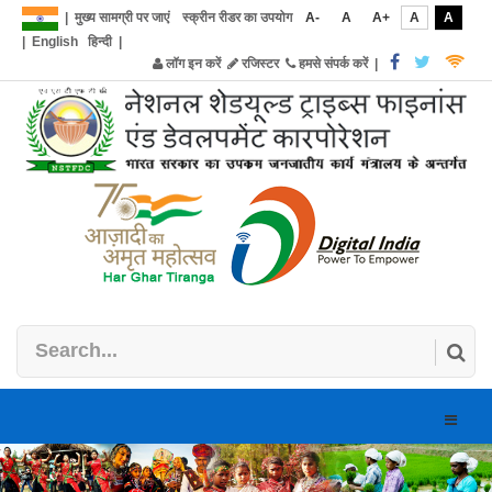
|
मुख्य सामग्री पर जाएं
स्क्रीन रीडर का उपयोग
A-
A
A+
A
A
|
English
हिन्दी
|
लॉग इन करें
रजिस्टर
हमसे संपर्क करें
|
Toggle
naviga