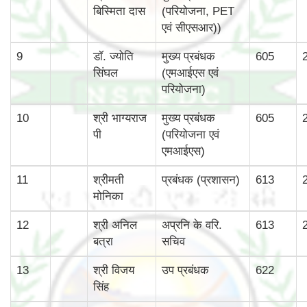
बिस्‍मिता दास
(परियोजना, PET
एवं सीएसआर))
9
डॉ. ज्योति
मुख्‍य प्रबंधक
605
सिंघल
(एमआईएस एवं
परियोजना)
10
श्री भाग्‍यराज
मुख्‍य प्रबंधक
605
पी
(परियोजना एवं
एमआईएस)
11
श्रीमती
प्रबंधक (प्रशासन)
613
मोनिका
12
श्री अनिल
अप्रनि के वरि.
613
बत्रा
सचिव
13
श्री विजय
उप प्रबंधक
622
सिंह