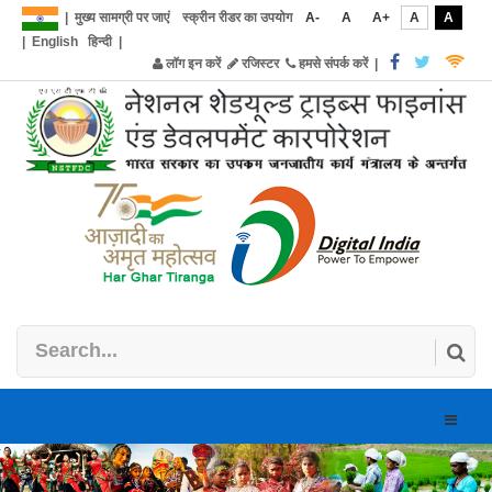
|
मुख्य सामग्री पर जाएं
स्क्रीन रीडर का उपयोग
A-
A
A+
A
A
|
English
हिन्दी
|
लॉग इन करें
रजिस्टर
हमसे संपर्क करें
|
Toggle
naviga