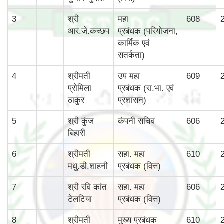
3
श्री
महा
608
आर.जे.कच्छप
प्रबंधक (परियोजना,
कार्मिक एवं
सतर्कता)
4
श्रीमती
उप महा
609
प्रोमिला
प्रबंधक (रा.भा. एवं
ठाकुर
प्रशासन)
5
श्री कुंज
कंपनी सचिव
606
बिहारी
6
श्रीमती
सहा. महा
610
मधु.डी.शाहनी
प्रबंधक (वित्त)
7
श्री रवि कांत
सहा. महा
606
टेलटिया
प्रबंधक (वित्त)
8
श्रीमती
मुख्‍य प्रबंधक
610