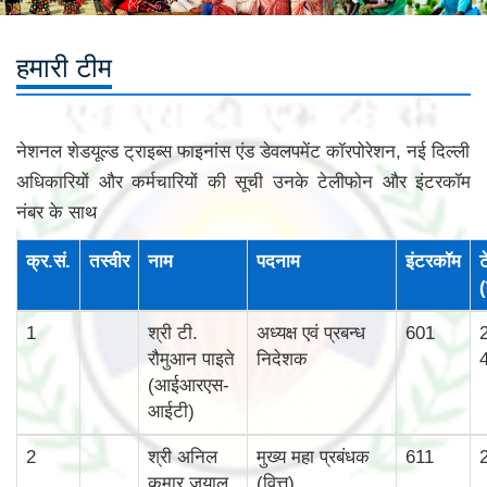
हमारी टीम
नेशनल शेडयूल्‍ड ट्राइब्‍स फाइनांस एंड डेवलपमेंट कॉरपोरेशन, नई दिल्‍ली
अधिकारियों और कर्मचारियों की सूची उनके टेलीफोन और इंटरकॉम
नंबर के साथ
क्र.सं.
तस्‍वीर
नाम
पदनाम
इंटरकॉम
ट
(
1
श्री टी.
अध्यक्ष एवं प्रबन्ध
601
रौमुआन पाइते
निदेशक
(आईआरएस-
आईटी)
2
श्री अनिल
मुख्‍य महा प्रबंधक
611
कुमार जुयाल
(वित्त)