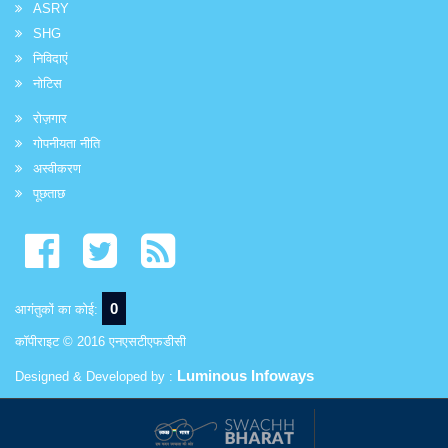
ASRY
SHG
निविदाएं
नोटिस
रोज़गार
गोपनीयता नीति
अस्वीकरण
पूछताछ
0
आगंतुकों का कोई:
कॉपीराइट © 2016 एनएसटीएफडीसी
Luminous Infoways
Designed & Developed by :