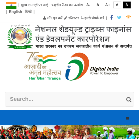
|
मुख्य सामग्री पर जाएं
स्क्रीन रीडर का उपयोग
A-
A
A+
A
A
|
English
हिन्दी
|
लॉग इन करें
रजिस्टर
हमसे संपर्क करें
|
Toggle
naviga