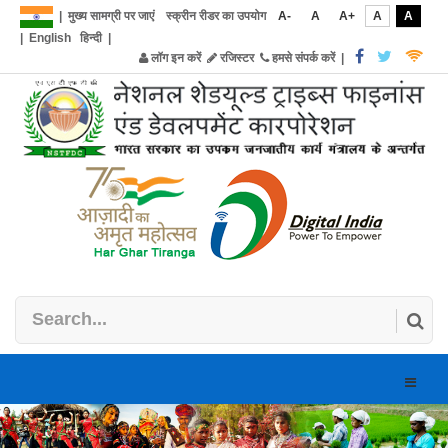
|
मुख्य सामग्री पर जाएं
स्क्रीन रीडर का उपयोग
A-
A
A+
A
A
|
English
हिन्दी
|
लॉग इन करें
रजिस्टर
हमसे संपर्क करें
|
Toggle
naviga