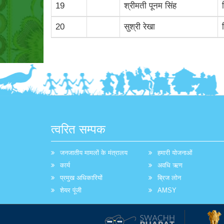
19
श्रीमती पूनम सिंह
20
सुश्री रेखा
त्वरित सम्पक
जनजातीय मामलों के मंत्रालय
हमारी योजनाओं
कार्य
अवधि ऋण
प्रमुख अधिकारियों
ब्रिज लोन
शेयर पूंजी
AMSY