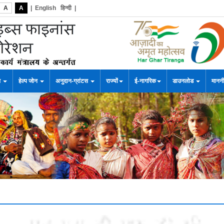
A
A
|
English
हिन्दी
|
स
हेल्प जोन
अनुदान-ग्रांटस
राज्यों
ई-नागरिक
डाउनलोड
माननी