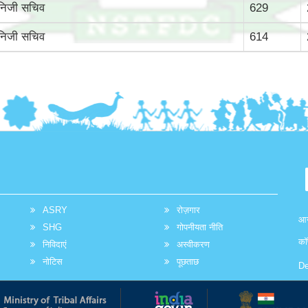
निजी सचिव
629
निजी सचिव
614
ASRY
रोज़गार
आग
SHG
गोपनीयता नीति
कॉ
निविदाएं
अस्वीकरण
नोटिस
पूछताछ
De