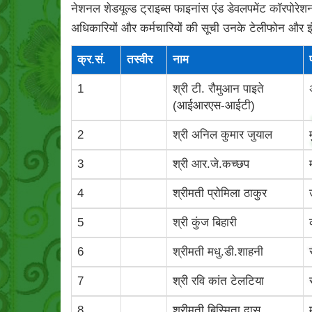
नेशनल शेडयूल्‍ड ट्राइब्‍स फाइनांस एंड डेवलपमेंट कॉरपोरेशन
अधिकारियों और कर्मचारियों की सूची उनके टेलीफोन और 
क्र.सं.
तस्‍वीर
नाम
1
श्री टी. रौमुआन पाइते
(आईआरएस-आईटी)
2
श्री अनिल कुमार जुयाल
3
श्री आर.जे.कच्छप
4
श्रीमती प्रोमिला ठाकुर
5
श्री कुंज बिहारी
6
श्रीमती मधु.डी.शाहनी
7
श्री रवि कांत टेलटिया
8
श्रीमती बिस्‍मिता दास