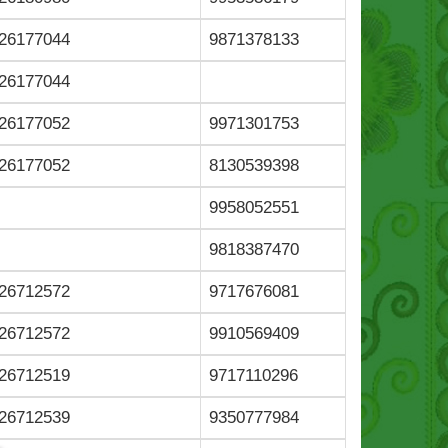
26177044
9871378133
26177044
26177052
9971301753
26177052
8130539398
9958052551
9818387470
26712572
9717676081
26712572
9910569409
26712519
9717110296
26712539
9350777984