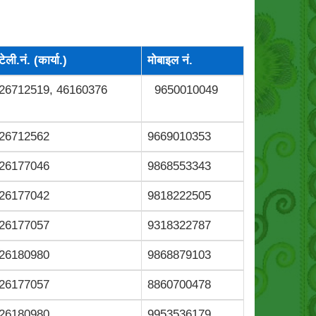
टेली.नं. (कार्या.)
मोबाइल नं.
26712519, 46160376
9650010049
26712562
9669010353
26177046
9868553343
26177042
9818222505
26177057
9318322787
26180980
9868879103
26177057
8860700478
26180980
9953536179