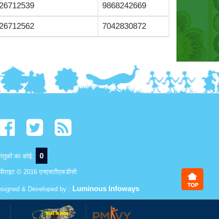
26712539
9868242669
26712562
7042830872
0
ंतुकों का कोई:
पीराइट © 2016 एनएसटीएफडीसी
Luminous Infoways
signed & Developed by :